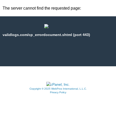
The server cannot find the requested page:
validlogs.com/cp_errordocument.shtml (port 443)
Copyright © 2025 WebPros International, L.L.C.
Privacy Policy