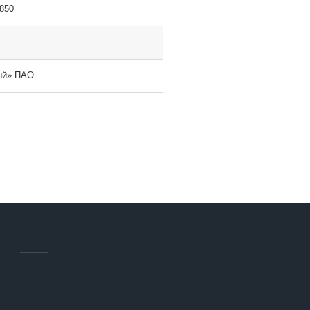
850
ый» ПАО