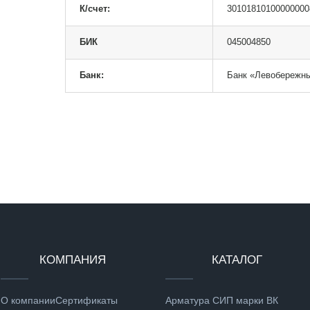
К/счет:
30101810100000000
БИК
045004850
Банк:
Банк «Левобережн
КОМПАНИЯ
КАТАЛОГ
О компании
Сертификаты
Арматура СИП марки ВК