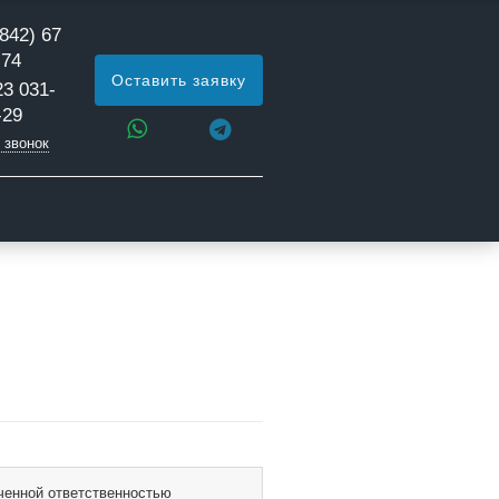
842) 67
 74
Оставить заявку
23 031-
-29
 звонок
ченной ответственностью