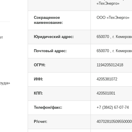
«ТехЭнерго»
Сокращенное
ООО «ТехЭнерго»
наименование:
Юридический адрес:
650070 , г. Кемеров
ет
Почтовый адрес:
650070 , г. Кемеров
ОГРН:
1194205012418
ИНН:
4205381072
руда»
КПП:
420501001
Телефон/факс:
+7 (3842) 67-07-74
Р/счет:
40702810509550000