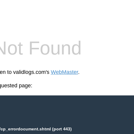
Not Found
een to validlogs.com's
WebMaster
.
equested page:
/cp_errordocument.shtml (port 443)