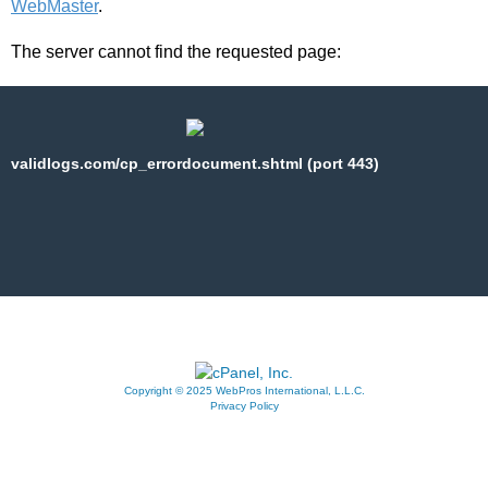
WebMaster
.
The server cannot find the requested page:
validlogs.com/cp_errordocument.shtml (port 443)
Copyright © 2025 WebPros International, L.L.C.
Privacy Policy