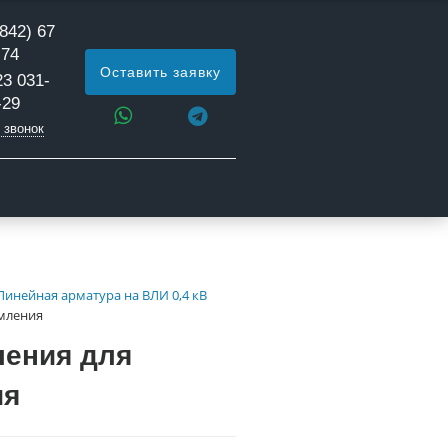
842) 67
 74
Оставить заявку
23 031-
-29
 звонок
Линейная арматура на ВЛИ 0,4 кВ
емления
ления для
ия