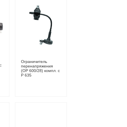
Ограничитель
F
перенапряжения
(OP 600/28) компл. с
P 635