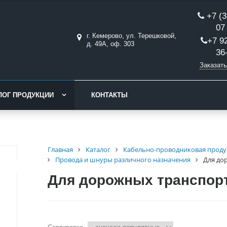
+7 (3
07
г. Кемерово, ул. Терешковой,
+7 9
д. 49А, оф. 303
36
Заказать
ЛОГ ПРОДУКЦИИ
КОНТАКТЫ
Главная
Каталог
Кабельно-проводниковая проду
Провода и шнуры различного назначения
Для до
Для дорожных транспор