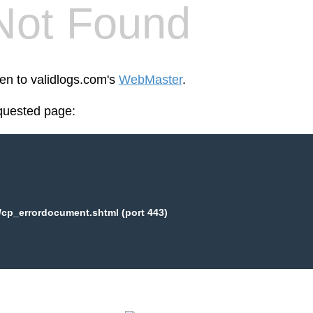
Not Found
een to validlogs.com's
WebMaster
.
equested page:
/cp_errordocument.shtml (port 443)