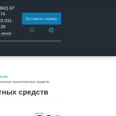
842) 67
 74
Оставить заявку
23 031-
-29
 звонок
кция
рожных транспортных средств
тных средств